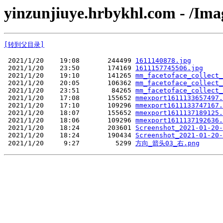
yinzunjiuye.hrbykhl.com - /Ima
[转到父目录]
 2021/1/20    19:08       244499 
1611140878.jpg
 2021/1/20    23:50       174169 
1611157745506.jpg
 2021/1/20    19:10       141265 
mm_facetoface_collect_
 2021/1/20    20:05       106362 
mm_facetoface_collect_
 2021/1/20    23:51        84265 
mm_facetoface_collect_
 2021/1/20    17:08       155652 
mmexport1611133657497.
 2021/1/20    17:10       109296 
mmexport1611133747167.
 2021/1/20    18:07       155652 
mmexport1611137189125.
 2021/1/20    18:06       109296 
mmexport1611137192636.
 2021/1/20    18:24       203601 
Screenshot_2021-01-20-
 2021/1/20    18:24       190434 
Screenshot_2021-01-20-
 2021/1/20     9:27         5299 
方向_箭头03_右.png