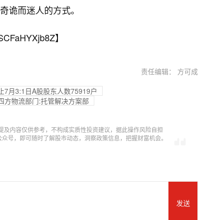
奇诡而迷人的方式。
SCFaHYXjb8Z
】
责任编辑： 方可成
7月3:1日A股股东人数75919户
四方物流部门:托管解决方案部
提及内容仅供参考，不构成实质性投资建议，据此操作风险自担
信公众号，即可随时了解股市动态，洞察政策信息，把握财富机会。
发送