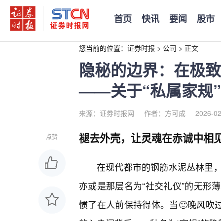
首页
快讯
要闻
股市
您当前的位置：
证券时报
>
公司
>
正文
隐秘的边界：在极致
——关于“私属家规
来源：证券时报网
作者：方可成
2026-02
褪去外壳，让灵魂在赤诚中相
点赞
在现代都市的钢筋水泥丛林里
亦或是那层名为“社交礼仪”的无形
惯了在人前保持得体。当🙂晚风吹