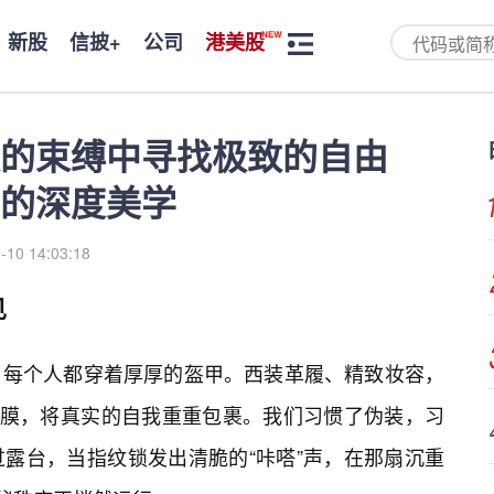
新股
信披+
公司
港美股
的束缚中寻找极致的自由
”的深度美学
-10 14:03:18
见
，每个人都穿着厚厚的盔甲。西装革履、精致妆容，
薄膜，将真实的自我重重包裹。我们习惯了伪装，习
过露台，当指纹锁发出清脆的“咔嗒”声，在那扇沉重