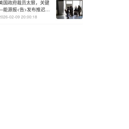
美国政府裁员太狠，关键
—能源报<告>发布推迟，
另有重磅报告暂停发布
2026-02-09 20:00:18