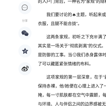
的入户门背后，一种名为“家规”的
我们要讨论的🔥主题，听起来或
分享
衣服，且腿不能合拢”。
这两条家规，初听之下充🌸满
其实是一场关于“彻底剥离”的仪式
是防御的工事。当🙂我们赤身露体
了可以藏匿紧张情绪的布料。
这项家规的第一层深意，在于“
保持赤裸，他/她便在心理上进入了
掩，每一寸肌肤都在空气中震颤，
与环境、人与伴侣之间的边界感被无