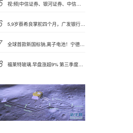
视:频|中信证券、银河证券、中信建投、招商、光大、国联民生等顶级券商掌舵人齐聚可持续全球领导者大会
5,9岁蔡希良掌舵四个月，广发银行换了行长
全球首款新国标钠,离子电池！宁德;时代：钠新乘用车动力电池正在落地中
福莱特玻璃.早盘涨超9% 第三季度业绩超预期