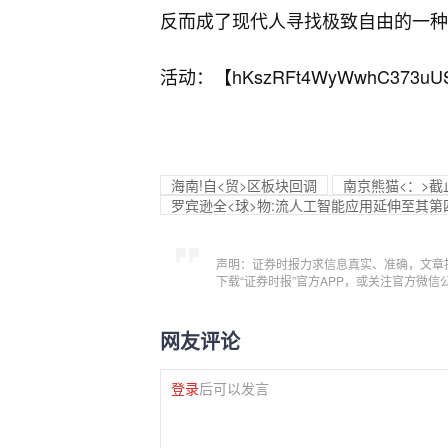
反而成了现代人寻找极致自由的一种
活动：【
hKszRFt4WyWwhC373uU
海南!自<贸>区板块回调
南京熊猫<：>截止
罗宾逊全<球>物:流人工智能应用延伸至其第
声明：证券时报力求信息真实、准确，文章
下载“证券时报”官方APP，或关注官方微
网友评论
登录
后可以发言