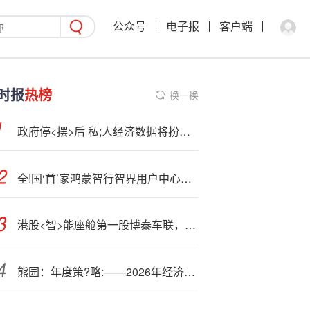
公众号
电子报
客户端
时报
热榜
换一换
政府停<摆>后 私;人经济数据将扮演更重要角色
全!国‘首’家鸿蒙智行智界用户中心・武汉白沙洲大道店揭幕，开启智界品牌 2.0 战略
港股<智>能座舱第一股博泰车联，技术、市场与增长三重逻辑解析
熊园：年度策?略:——2026年经济展望