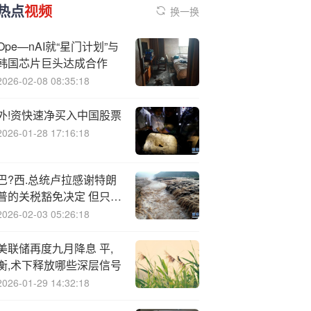
热点
视频
换一换
Ope—nAI就“星门计划”与
韩国芯片巨头达成合作
2026-02-08 08:35:18
外!资快速净买入中国股票
2026-01-28 17:16:18
巴?西.总统卢拉感谢特朗
普的关税豁免决定 但只有
“部分”谢意
2026-02-03 05:26:18
美联储再度九月降息 平,
衡,术下释放哪些深层信号
2026-01-29 14:32:18