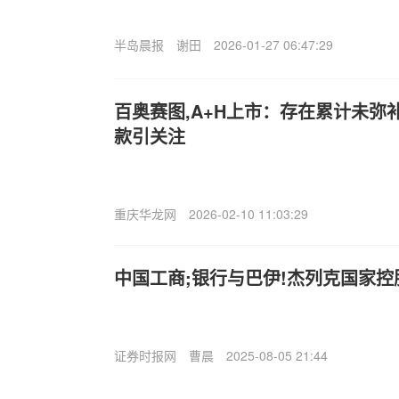
半岛晨报
谢田
2026-01-27 06:47:29
百奥赛图,A+H上市：存在累计未弥
款引关注
重庆华龙网
2026-02-10 11:03:29
中国工商;银行与巴伊!杰列克国家
证券时报网
曹晨
2025-08-05 21:44