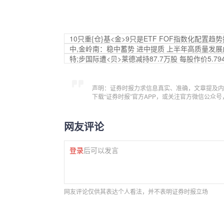
10只重{仓}基<金>9只是ETF FOF指数化配置趋
中,金岭南：稳中蓄势 进中提质 上半年高质量发
特;步国际遭<贝>莱德减持87.7万股 每股作价5.79
声明：证券时报力求信息真实、准确，文章提及内
下载“证券时报”官方APP，或关注官方微信公众
网友评论
登录
后可以发言
网友评论仅供其表达个人看法，并不表明证券时报立场