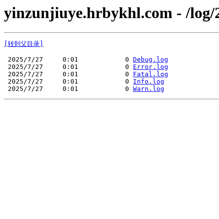
yinzunjiuye.hrbykhl.com - /log/
[转到父目录]
 2025/7/27     0:01            0 
Debug.log
 2025/7/27     0:01            0 
Error.log
 2025/7/27     0:01            0 
Fatal.log
 2025/7/27     0:01            0 
Info.log
 2025/7/27     0:01            0 
Warn.log