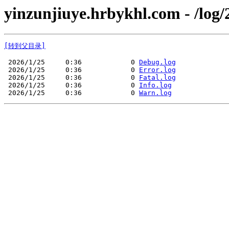
yinzunjiuye.hrbykhl.com - /log/
[转到父目录]
 2026/1/25     0:36            0 
Debug.log
 2026/1/25     0:36            0 
Error.log
 2026/1/25     0:36            0 
Fatal.log
 2026/1/25     0:36            0 
Info.log
 2026/1/25     0:36            0 
Warn.log